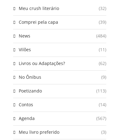
Meu crush literário
(32)
Comprei pela capa
(39)
News
(484)
Vilões
(11)
Livros ou Adaptações?
(62)
No Ônibus
(9)
Poetizando
(113)
Contos
(14)
Agenda
(567)
Meu livro preferido
(3)