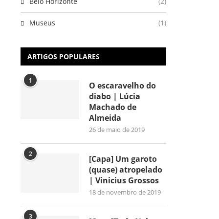
Belo Horizonte
(2)
Museus
(1)
ARTIGOS POPULARES
1
O escaravelho do
diabo | Lúcia
Machado de
Almeida
26 de maio de 2019
2
[Capa] Um garoto
(quase) atropelado
| Vinicius Grossos
18 de novembro de 2019
3