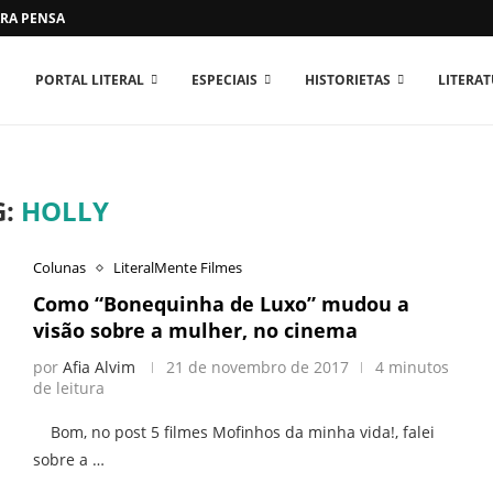
RA PENSAR O MUNDO...
PORTAL LITERAL
ESPECIAIS
HISTORIETAS
LITERA
G:
HOLLY
Colunas
LiteralMente Filmes
Como “Bonequinha de Luxo” mudou a
visão sobre a mulher, no cinema
por
Afia Alvim
21 de novembro de 2017
4 minutos
de leitura
Bom, no post 5 filmes Mofinhos da minha vida!, falei
sobre a …