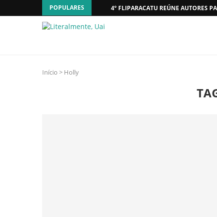
POPULARES
4º FLIPARACATU REÚNE AUTORES PA
Início
>
Holly
TA