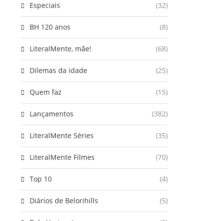
Especiais
(32)
BH 120 anos
(8)
LiteralMente, mãe!
(68)
Dilemas da idade
(25)
Quem faz
(15)
Lançamentos
(382)
LiteralMente Séries
(35)
LiteralMente Filmes
(70)
Top 10
(4)
Diários de Belorihills
(5)