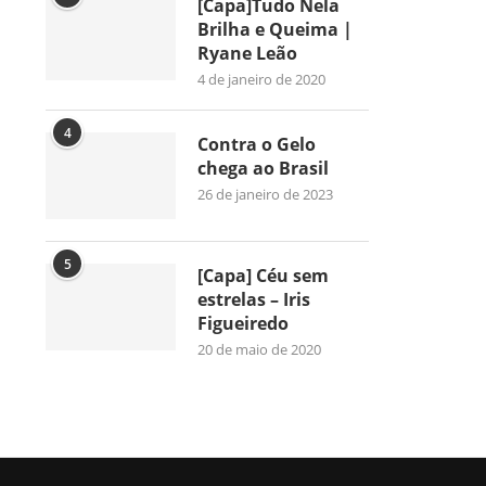
[Capa]Tudo Nela
Brilha e Queima |
Ryane Leão
4 de janeiro de 2020
4
Contra o Gelo
chega ao Brasil
26 de janeiro de 2023
5
[Capa] Céu sem
estrelas – Iris
Figueiredo
20 de maio de 2020