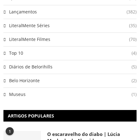
Lançamentos
(382)
LiteralMente Séries
(35)
LiteralMente Filmes
(70)
Top 10
(4)
Diários de Belorihills
(5)
Belo Horizonte
(2)
Museus
(1)
ARTIGOS POPULARES
1
O escaravelho do diabo | Lúcia