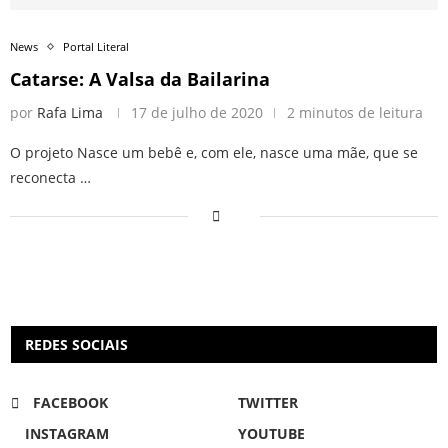
News
Portal Literal
Catarse: A Valsa da Bailarina
por
Rafa Lima
17 de julho de 2020
2 minutos de leitura
O projeto Nasce um bebê e, com ele, nasce uma mãe, que se
reconecta …
REDES SOCIAIS
FACEBOOK
TWITTER
INSTAGRAM
YOUTUBE