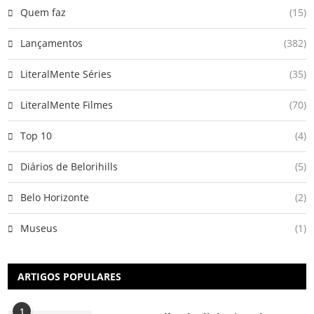
Quem faz
(15)
Lançamentos
(382)
LiteralMente Séries
(35)
LiteralMente Filmes
(70)
Top 10
(4)
Diários de Belorihills
(5)
Belo Horizonte
(2)
Museus
(1)
ARTIGOS POPULARES
1