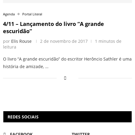
Agenda
Portal Literal
4/11 – Lançamento do livro “A grande
escuridão”
por
Elis Rouse
2 de novembro de 2017
1 minutos de
leitura
O livro “A grande escuridão” do escritor Herôncio Sathler é uma
história de amizade, …
REDES SOCIAIS
FACEBOOK
TWITTER