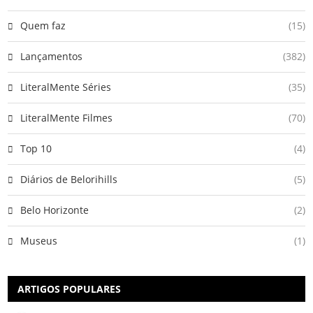
Quem faz
(15)
Lançamentos
(382)
LiteralMente Séries
(35)
LiteralMente Filmes
(70)
Top 10
(4)
Diários de Belorihills
(5)
Belo Horizonte
(2)
Museus
(1)
ARTIGOS POPULARES