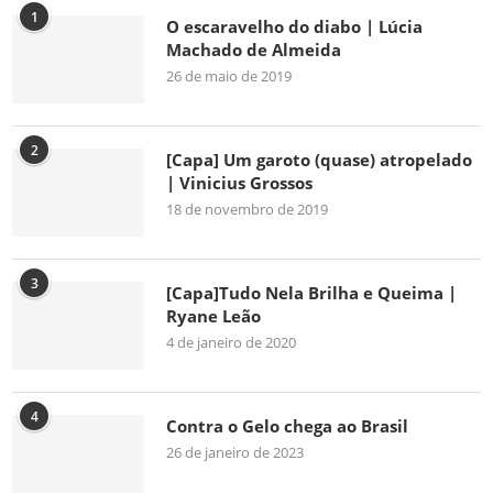
1
O escaravelho do diabo | Lúcia
Machado de Almeida
26 de maio de 2019
2
[Capa] Um garoto (quase) atropelado
| Vinicius Grossos
18 de novembro de 2019
3
[Capa]Tudo Nela Brilha e Queima |
Ryane Leão
4 de janeiro de 2020
4
Contra o Gelo chega ao Brasil
26 de janeiro de 2023