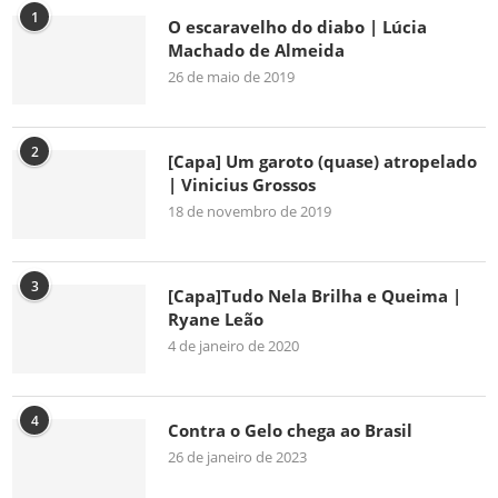
1
O escaravelho do diabo | Lúcia
Machado de Almeida
26 de maio de 2019
2
[Capa] Um garoto (quase) atropelado
| Vinicius Grossos
18 de novembro de 2019
3
[Capa]Tudo Nela Brilha e Queima |
Ryane Leão
4 de janeiro de 2020
4
Contra o Gelo chega ao Brasil
26 de janeiro de 2023