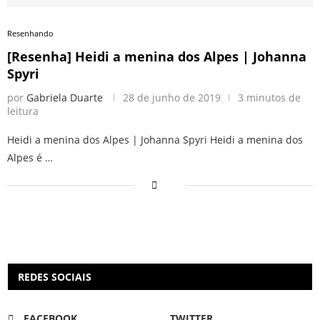
Resenhando
[Resenha] Heidi a menina dos Alpes | Johanna
Spyri
por
Gabriela Duarte
28 de junho de 2019
3 minutos de
leitura
Heidi a menina dos Alpes | Johanna Spyri Heidi a menina dos
Alpes é …
REDES SOCIAIS
FACEBOOK
TWITTER