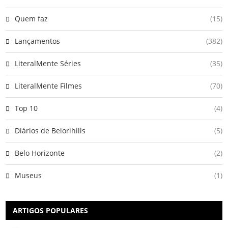
Quem faz
(15)
Lançamentos
(382)
LiteralMente Séries
(35)
LiteralMente Filmes
(70)
Top 10
(4)
Diários de Belorihills
(5)
Belo Horizonte
(2)
Museus
(1)
ARTIGOS POPULARES