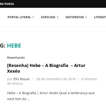
RA PENSAR O MUNDO...
PORTAL LITERAL
ESPECIAIS
HISTORIETAS
LITERA
G:
HEBE
Resenhando
[Resenha] Hebe – A Biografia – Artur
Xexéo
por
Elis Rouse
28 de novembro de 2018
4 minutos
de leitura
Hebe – A Biografia | Artur Xexéo Qual a lembrança que
você tem da …