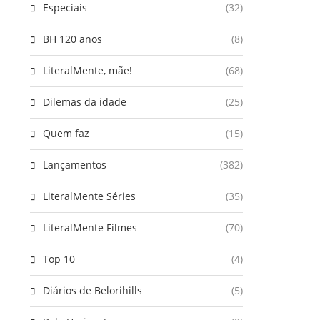
Especiais
(32)
BH 120 anos
(8)
LiteralMente, mãe!
(68)
Dilemas da idade
(25)
Quem faz
(15)
Lançamentos
(382)
LiteralMente Séries
(35)
LiteralMente Filmes
(70)
Top 10
(4)
Diários de Belorihills
(5)