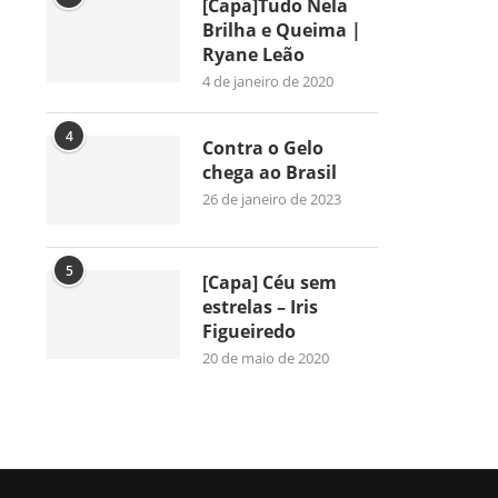
[Capa]Tudo Nela
Brilha e Queima |
Ryane Leão
4 de janeiro de 2020
4
Contra o Gelo
chega ao Brasil
26 de janeiro de 2023
5
[Capa] Céu sem
estrelas – Iris
Figueiredo
20 de maio de 2020