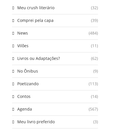
Meu crush literário
(32)
Comprei pela capa
(39)
News
(484)
Vilões
(11)
Livros ou Adaptações?
(62)
No Ônibus
(9)
Poetizando
(113)
Contos
(14)
Agenda
(567)
Meu livro preferido
(3)