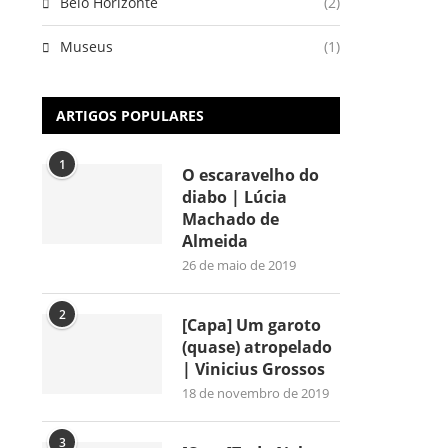
Belo Horizonte
(2)
Museus
(1)
ARTIGOS POPULARES
1
O escaravelho do
diabo | Lúcia
Machado de
Almeida
26 de maio de 2019
2
[Capa] Um garoto
(quase) atropelado
| Vinicius Grossos
18 de novembro de 2019
3