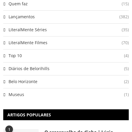
Quem faz
(15)
Lançamentos
(382)
LiteralMente Séries
(35)
LiteralMente Filmes
(70)
Top 10
(4)
Diários de Belorihills
(5)
Belo Horizonte
(2)
Museus
(1)
ARTIGOS POPULARES
1