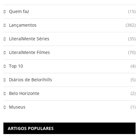
Quem faz
(15)
Lançamentos
(382)
LiteralMente Séries
(35)
LiteralMente Filmes
(70)
Top 10
(4)
Diários de Belorihills
(5)
Belo Horizonte
(2)
Museus
(1)
ARTIGOS POPULARES