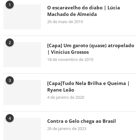
1
O escaravelho do diabo | Lúcia
Machado de Almeida
26 de maio de 2019
2
[Capa] Um garoto (quase) atropelado
| Vinicius Grossos
18 de novembro de 2019
3
[Capa]Tudo Nela Brilha e Queima |
Ryane Leão
4 de janeiro de 2020
4
Contra o Gelo chega ao Brasil
26 de janeiro de 2023