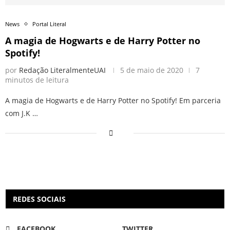
News
Portal Literal
A magia de Hogwarts e de Harry Potter no
Spotify!
por
Redação LiteralmenteUAI
5 de maio de 2020
7
minutos de leitura
A magia de Hogwarts e de Harry Potter no Spotify! Em parceria
com J.K …
REDES SOCIAIS
FACEBOOK
TWITTER