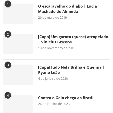
1
O escaravelho do diabo | Lúcia
Machado de Almeida
26 de maio de 2019
2
[Capa] Um garoto (quase) atropelado
| Vinicius Grossos
18 de novembro de 2019
3
[Capa]Tudo Nela Brilha e Queima |
Ryane Leão
4 de janeiro de 2020
4
Contra o Gelo chega ao Brasil
26 de janeiro de 2023