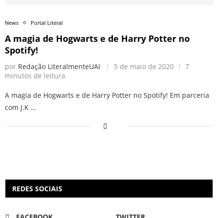
News
Portal Literal
A magia de Hogwarts e de Harry Potter no
Spotify!
por
Redação LiteralmenteUAI
5 de maio de 2020
7
minutos de leitura
A magia de Hogwarts e de Harry Potter no Spotify! Em parceria
com J.K …
REDES SOCIAIS
FACEBOOK
TWITTER