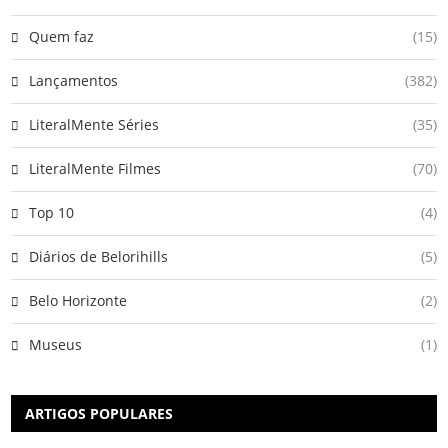
Quem faz
(15)
Lançamentos
(382)
LiteralMente Séries
(35)
LiteralMente Filmes
(70)
Top 10
(4)
Diários de Belorihills
(5)
Belo Horizonte
(2)
Museus
(1)
ARTIGOS POPULARES