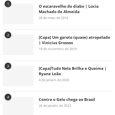
1
O escaravelho do diabo | Lúcia
Machado de Almeida
26 de maio de 2019
2
[Capa] Um garoto (quase) atropelado
| Vinicius Grossos
18 de novembro de 2019
3
[Capa]Tudo Nela Brilha e Queima |
Ryane Leão
4 de janeiro de 2020
4
Contra o Gelo chega ao Brasil
26 de janeiro de 2023