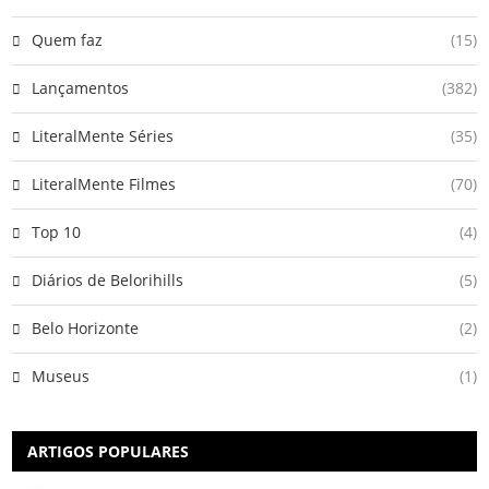
Quem faz
(15)
Lançamentos
(382)
LiteralMente Séries
(35)
LiteralMente Filmes
(70)
Top 10
(4)
Diários de Belorihills
(5)
Belo Horizonte
(2)
Museus
(1)
ARTIGOS POPULARES