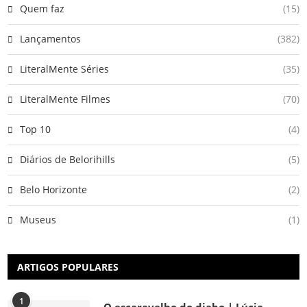
Quem faz
(15)
Lançamentos
(382)
LiteralMente Séries
(35)
LiteralMente Filmes
(70)
Top 10
(4)
Diários de Belorihills
(5)
Belo Horizonte
(2)
Museus
(1)
ARTIGOS POPULARES
1