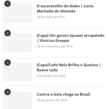
1
O escaravelho do diabo | Lúcia
Machado de Almeida
26 de maio de 2019
2
[Capa] Um garoto (quase) atropelado
| Vinicius Grossos
18 de novembro de 2019
3
[Capa]Tudo Nela Brilha e Queima |
Ryane Leão
4 de janeiro de 2020
4
Contra o Gelo chega ao Brasil
26 de janeiro de 2023