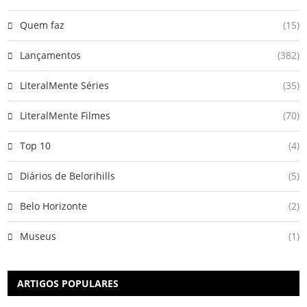
Quem faz
(15)
Lançamentos
(382)
LiteralMente Séries
(35)
LiteralMente Filmes
(70)
Top 10
(4)
Diários de Belorihills
(5)
Belo Horizonte
(2)
Museus
(1)
ARTIGOS POPULARES