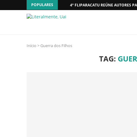
POPULARES
4º FLIPARACATU REÚNE AUTORES PA
Início
>
Guerra dos Filhos
TAG:
GUER