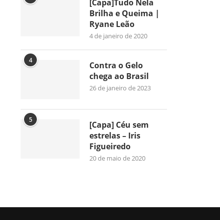
[Capa]Tudo Nela
Brilha e Queima |
Ryane Leão
4 de janeiro de 2020
4
Contra o Gelo
chega ao Brasil
26 de janeiro de 2023
5
[Capa] Céu sem
estrelas – Iris
Figueiredo
20 de maio de 2020