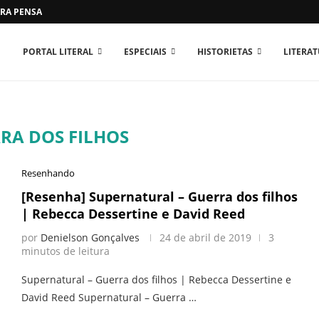
RA PENSAR O MUNDO...
PORTAL LITERAL
ESPECIAIS
HISTORIETAS
LITERA
RA DOS FILHOS
Resenhando
[Resenha] Supernatural – Guerra dos filhos
| Rebecca Dessertine e David Reed
por
Denielson Gonçalves
24 de abril de 2019
3
minutos de leitura
Supernatural – Guerra dos filhos | Rebecca Dessertine e
David Reed Supernatural – Guerra …