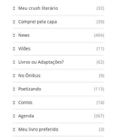
Meu crush literário
(32)
Comprei pela capa
(39)
News
(484)
Vilões
(11)
Livros ou Adaptações?
(62)
No Ônibus
(9)
Poetizando
(113)
Contos
(14)
Agenda
(567)
Meu livro preferido
(3)