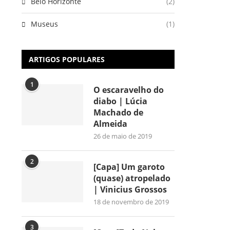
Belo Horizonte
(2)
Museus
(1)
ARTIGOS POPULARES
1
O escaravelho do
diabo | Lúcia
Machado de
Almeida
26 de maio de 2019
2
[Capa] Um garoto
(quase) atropelado
| Vinicius Grossos
18 de novembro de 2019
3