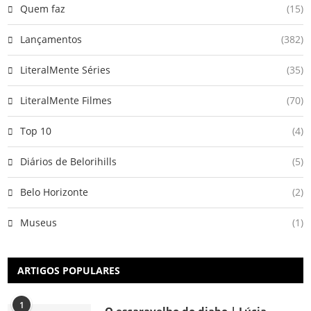
Quem faz
(15)
Lançamentos
(382)
LiteralMente Séries
(35)
LiteralMente Filmes
(70)
Top 10
(4)
Diários de Belorihills
(5)
Belo Horizonte
(2)
Museus
(1)
ARTIGOS POPULARES
1