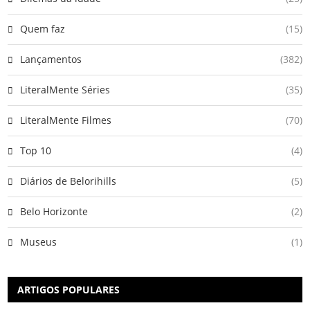
Quem faz
(15)
Lançamentos
(382)
LiteralMente Séries
(35)
LiteralMente Filmes
(70)
Top 10
(4)
Diários de Belorihills
(5)
Belo Horizonte
(2)
Museus
(1)
ARTIGOS POPULARES