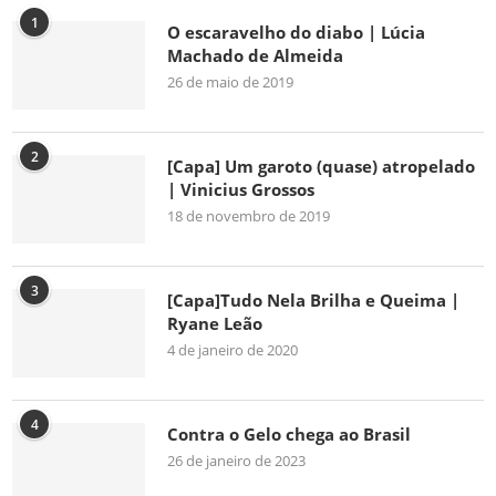
1
O escaravelho do diabo | Lúcia
Machado de Almeida
26 de maio de 2019
2
[Capa] Um garoto (quase) atropelado
| Vinicius Grossos
18 de novembro de 2019
3
[Capa]Tudo Nela Brilha e Queima |
Ryane Leão
4 de janeiro de 2020
4
Contra o Gelo chega ao Brasil
26 de janeiro de 2023