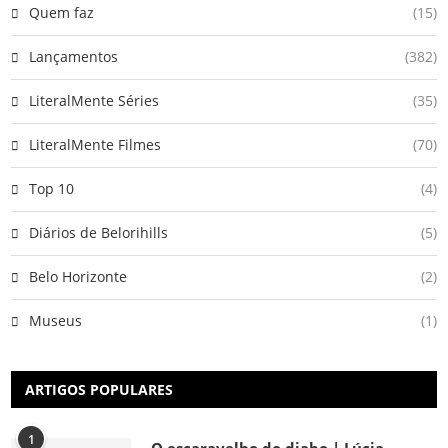
Quem faz
(15)
Lançamentos
(382)
LiteralMente Séries
(35)
LiteralMente Filmes
(70)
Top 10
(4)
Diários de Belorihills
(5)
Belo Horizonte
(2)
Museus
(1)
ARTIGOS POPULARES
1