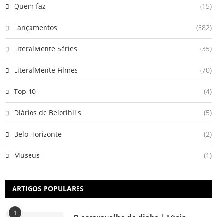
Quem faz
(15)
Lançamentos
(382)
LiteralMente Séries
(35)
LiteralMente Filmes
(70)
Top 10
(4)
Diários de Belorihills
(5)
Belo Horizonte
(2)
Museus
(1)
ARTIGOS POPULARES
1