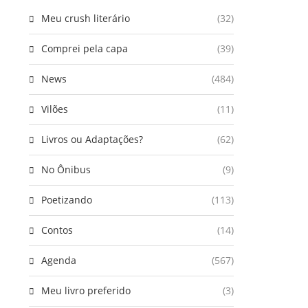
Meu crush literário
(32)
Comprei pela capa
(39)
News
(484)
Vilões
(11)
Livros ou Adaptações?
(62)
No Ônibus
(9)
Poetizando
(113)
Contos
(14)
Agenda
(567)
Meu livro preferido
(3)