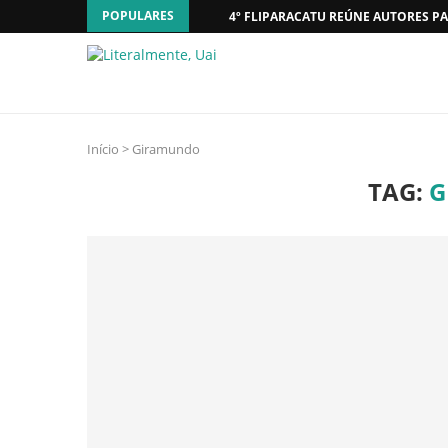
POPULARES
4º FLIPARACATU REÚNE AUTORES PA
Início
>
Giramundo
TAG:
G