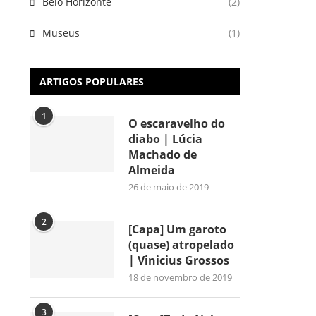
Belo Horizonte
(2)
Museus
(1)
ARTIGOS POPULARES
1
O escaravelho do
diabo | Lúcia
Machado de
Almeida
26 de maio de 2019
2
[Capa] Um garoto
(quase) atropelado
| Vinicius Grossos
18 de novembro de 2019
3