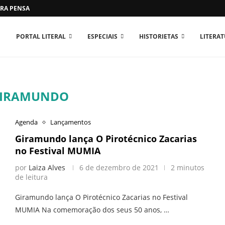
RA PENSAR O MUNDO...
PORTAL LITERAL
ESPECIAIS
HISTORIETAS
LITERA
IRAMUNDO
Agenda
Lançamentos
Giramundo lança O Pirotécnico Zacarias
no Festival MUMIA
por
Laiza Alves
6 de dezembro de 2021
2 minutos
de leitura
Giramundo lança O Pirotécnico Zacarias no Festival
MUMIA Na comemoração dos seus 50 anos, …