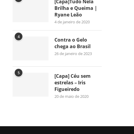
[Capa]Tudo Nela
Brilha e Queima |
Ryane Leão
4 de janeiro de 2020
4
Contra o Gelo
chega ao Brasil
26 de janeiro de 2023
5
[Capa] Céu sem
estrelas – Iris
Figueiredo
20 de maio de 2020