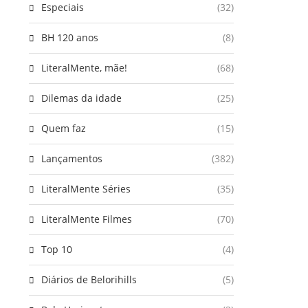
Especiais
(32)
BH 120 anos
(8)
LiteralMente, mãe!
(68)
Dilemas da idade
(25)
Quem faz
(15)
Lançamentos
(382)
LiteralMente Séries
(35)
LiteralMente Filmes
(70)
Top 10
(4)
Diários de Belorihills
(5)