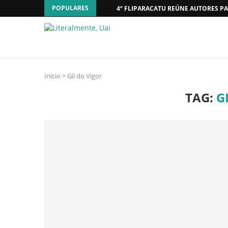
POPULARES
4º FLIPARACATU REÚNE AUTORES PA
Início
>
Gil do Vigor
TAG:
G