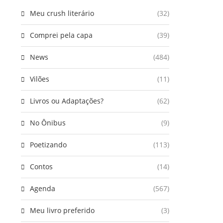
Meu crush literário
(32)
Comprei pela capa
(39)
News
(484)
Vilões
(11)
Livros ou Adaptações?
(62)
No Ônibus
(9)
Poetizando
(113)
Contos
(14)
Agenda
(567)
Meu livro preferido
(3)