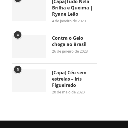
[Capa]Tudo Nela
Brilha e Queima |
Ryane Leão
4 de janeiro de 2020
4
Contra o Gelo
chega ao Brasil
26 de janeiro de 2023
5
[Capa] Céu sem
estrelas – Iris
Figueiredo
20 de maio de 2020