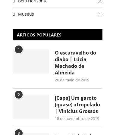
Belo Horizonte
(2)
Museus
(1)
ARTIGOS POPULARES
1
O escaravelho do
diabo | Lúcia
Machado de
Almeida
26 de maio de 2019
2
[Capa] Um garoto
(quase) atropelado
| Vinicius Grossos
18 de novembro de 2019
3