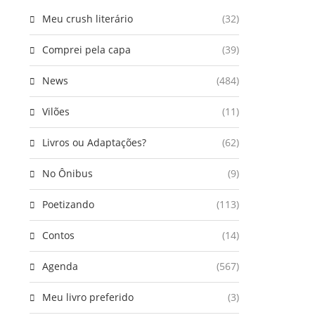
Meu crush literário
(32)
Comprei pela capa
(39)
News
(484)
Vilões
(11)
Livros ou Adaptações?
(62)
No Ônibus
(9)
Poetizando
(113)
Contos
(14)
Agenda
(567)
Meu livro preferido
(3)