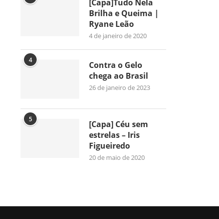
[Capa]Tudo Nela
Brilha e Queima |
Ryane Leão
4 de janeiro de 2020
4
Contra o Gelo
chega ao Brasil
26 de janeiro de 2023
5
[Capa] Céu sem
estrelas – Iris
Figueiredo
20 de maio de 2020