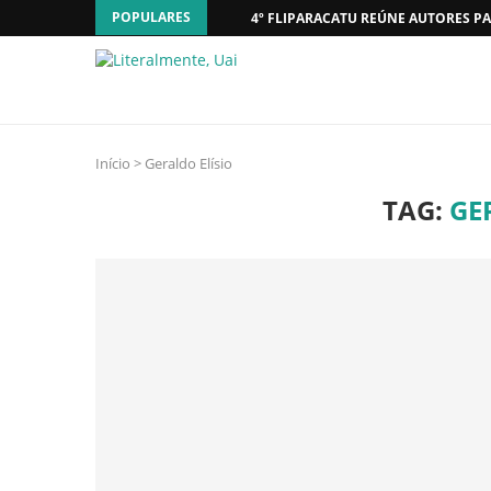
POPULARES
4º FLIPARACATU REÚNE AUTORES PA
Início
>
Geraldo Elísio
TAG:
GE