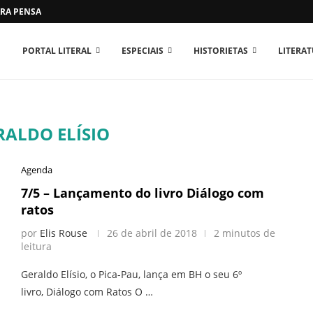
RA PENSAR O MUNDO...
PORTAL LITERAL
ESPECIAIS
HISTORIETAS
LITERA
RALDO ELÍSIO
Agenda
7/5 – Lançamento do livro Diálogo com
ratos
por
Elis Rouse
26 de abril de 2018
2 minutos de
leitura
Geraldo Elísio, o Pica-Pau, lança em BH o seu 6º
livro, Diálogo com Ratos O …