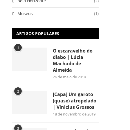
Belo Horizonte
(2)
Museus
(1)
ARTIGOS POPULARES
1
O escaravelho do
diabo | Lúcia
Machado de
Almeida
26 de maio de 2019
2
[Capa] Um garoto
(quase) atropelado
| Vinicius Grossos
18 de novembro de 2019
3