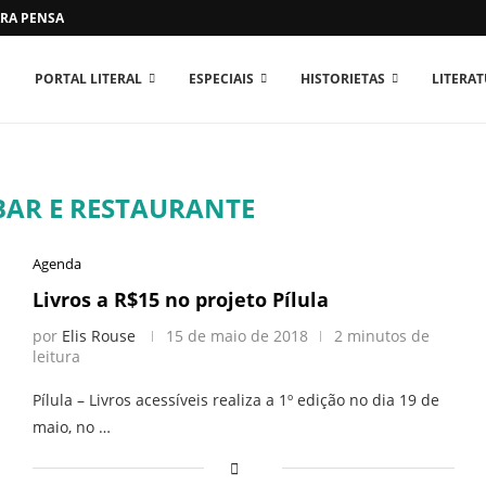
RA PENSAR O MUNDO...
PORTAL LITERAL
ESPECIAIS
HISTORIETAS
LITERA
BAR E RESTAURANTE
Agenda
Livros a R$15 no projeto Pílula
por
Elis Rouse
15 de maio de 2018
2 minutos de
leitura
Pílula – Livros acessíveis realiza a 1º edição no dia 19 de
maio, no …