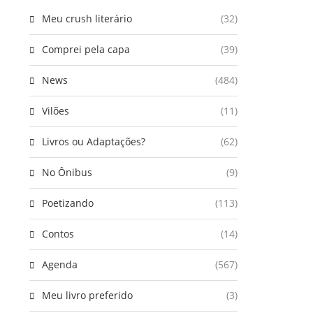
Meu crush literário
(32)
Comprei pela capa
(39)
News
(484)
Vilões
(11)
Livros ou Adaptações?
(62)
No Ônibus
(9)
Poetizando
(113)
Contos
(14)
Agenda
(567)
Meu livro preferido
(3)