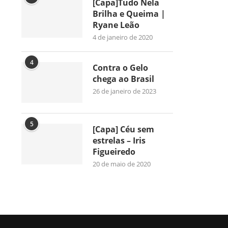
[Capa]Tudo Nela
Brilha e Queima |
Ryane Leão
4 de janeiro de 2020
4
Contra o Gelo
chega ao Brasil
26 de janeiro de 2023
5
[Capa] Céu sem
estrelas – Iris
Figueiredo
20 de maio de 2020