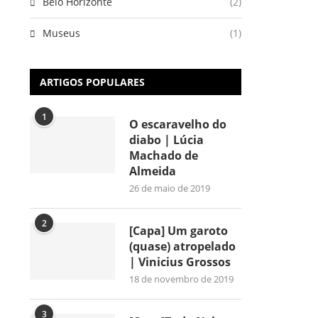
Belo Horizonte
(2)
Museus
(1)
ARTIGOS POPULARES
1
O escaravelho do
diabo | Lúcia
Machado de
Almeida
26 de maio de 2019
2
[Capa] Um garoto
(quase) atropelado
| Vinicius Grossos
18 de novembro de 2019
3