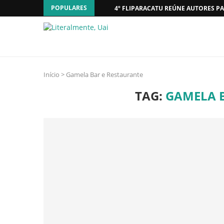
POPULARES
4º FLIPARACATU REÚNE AUTORES PA
Início
>
Gamela Bar e Restaurante
TAG:
GAMELA 