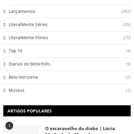
Lançamentos
(382)
LiteralMente Séries
(35)
LiteralMente Filmes
(70)
Top 10
(4)
Diários de Belorihills
(5)
Belo Horizonte
(2)
Museus
(1)
ARTIGOS POPULARES
1
O escaravelho do diabo | Lúcia