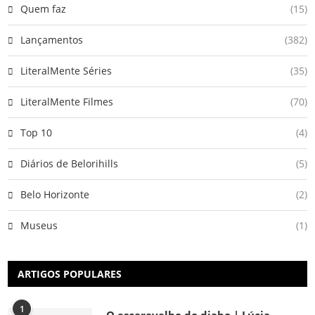
Quem faz
(15)
Lançamentos
(382)
LiteralMente Séries
(35)
LiteralMente Filmes
(70)
Top 10
(4)
Diários de Belorihills
(5)
Belo Horizonte
(2)
Museus
(1)
ARTIGOS POPULARES
1