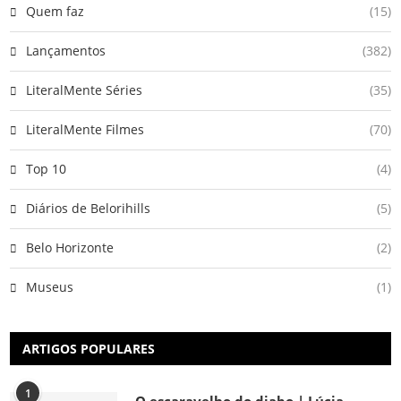
Quem faz
(15)
Lançamentos
(382)
LiteralMente Séries
(35)
LiteralMente Filmes
(70)
Top 10
(4)
Diários de Belorihills
(5)
Belo Horizonte
(2)
Museus
(1)
ARTIGOS POPULARES
1