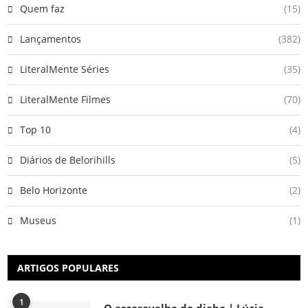
Quem faz
(15)
Lançamentos
(382)
LiteralMente Séries
(35)
LiteralMente Filmes
(70)
Top 10
(4)
Diários de Belorihills
(5)
Belo Horizonte
(2)
Museus
(1)
ARTIGOS POPULARES
1