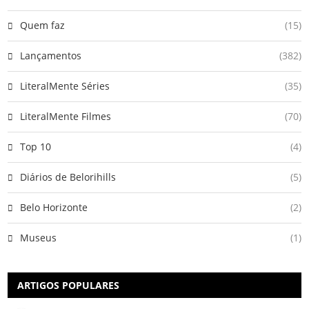
Quem faz
(15)
Lançamentos
(382)
LiteralMente Séries
(35)
LiteralMente Filmes
(70)
Top 10
(4)
Diários de Belorihills
(5)
Belo Horizonte
(2)
Museus
(1)
ARTIGOS POPULARES