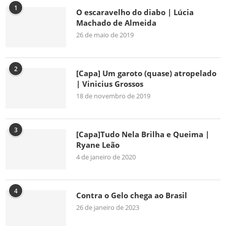
1
O escaravelho do diabo | Lúcia
Machado de Almeida
26 de maio de 2019
2
[Capa] Um garoto (quase) atropelado
| Vinicius Grossos
18 de novembro de 2019
3
[Capa]Tudo Nela Brilha e Queima |
Ryane Leão
4 de janeiro de 2020
4
Contra o Gelo chega ao Brasil
26 de janeiro de 2023