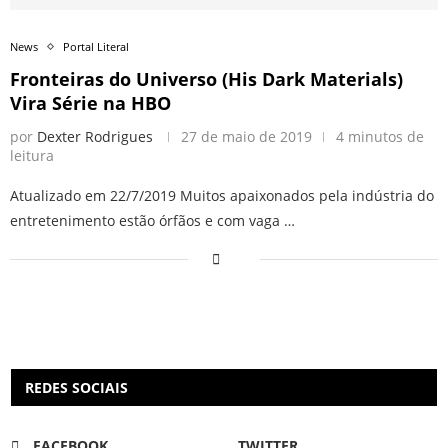
News
Portal Literal
Fronteiras do Universo (His Dark Materials)
Vira Série na HBO
por
Dexter Rodrigues
27 de maio de 2019
4 minutos de
leitura
Atualizado em 22/7/2019 Muitos apaixonados pela indústria do
entretenimento estão órfãos e com vaga …
REDES SOCIAIS
FACEBOOK
TWITTER