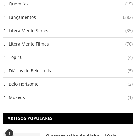
Quem faz
(15)
Lançamentos
(382)
LiteralMente Séries
(35)
LiteralMente Filmes
(70)
Top 10
(4)
Diários de Belorihills
(5)
Belo Horizonte
(2)
Museus
(1)
ARTIGOS POPULARES
1