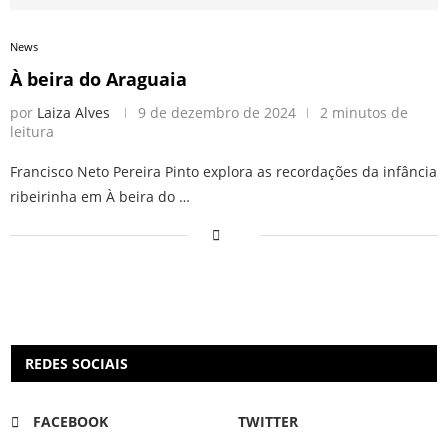
News
À beira do Araguaia
por
Laiza Alves
9 de dezembro de 2024
2 minutos de
leitura
Francisco Neto Pereira Pinto explora as recordações da infância
ribeirinha em À beira do …
REDES SOCIAIS
FACEBOOK
TWITTER