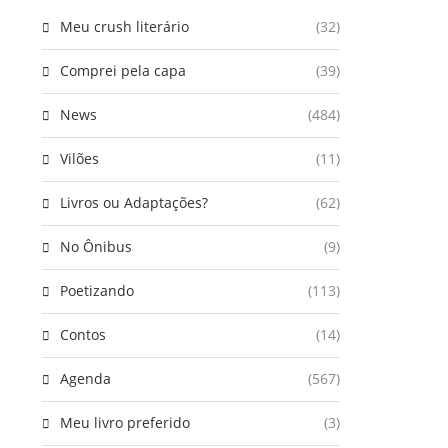
Meu crush literário
(32)
Comprei pela capa
(39)
News
(484)
Vilões
(11)
Livros ou Adaptações?
(62)
No Ônibus
(9)
Poetizando
(113)
Contos
(14)
Agenda
(567)
Meu livro preferido
(3)