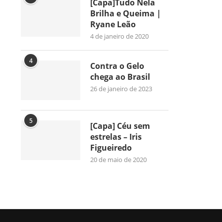
[Capa]Tudo Nela
Brilha e Queima |
Ryane Leão
4 de janeiro de 2020
4
Contra o Gelo
chega ao Brasil
26 de janeiro de 2023
5
[Capa] Céu sem
estrelas – Iris
Figueiredo
20 de maio de 2020