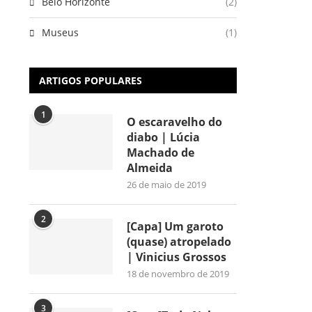
Belo Horizonte
(2)
Museus
(1)
ARTIGOS POPULARES
1
O escaravelho do
diabo | Lúcia
Machado de
Almeida
26 de maio de 2019
2
[Capa] Um garoto
(quase) atropelado
| Vinicius Grossos
18 de novembro de 2019
3