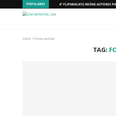
POPULARES
4º FLIPARACATU REÚNE AUTORES PA
Início
>
Fome animal
TAG:
F