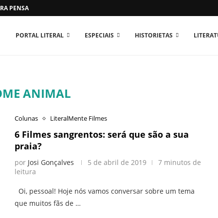
RA PENSAR O MUNDO...
PORTAL LITERAL
ESPECIAIS
HISTORIETAS
LITERA
OME ANIMAL
Colunas
LiteralMente Filmes
6 Filmes sangrentos: será que são a sua
praia?
por
Josi Gonçalves
5 de abril de 2019
7 minutos de
leitura
Oi, pessoal! Hoje nós vamos conversar sobre um tema
que muitos fãs de …