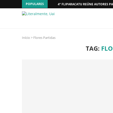
POPULARES
4º FLIPARACATU REÚNE AUTORES PA
Início
>
Flores Partidas
TAG:
FLO