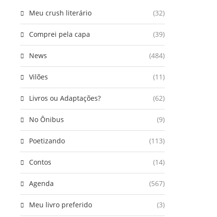
Meu crush literário
(32)
Comprei pela capa
(39)
News
(484)
Vilões
(11)
Livros ou Adaptações?
(62)
No Ônibus
(9)
Poetizando
(113)
Contos
(14)
Agenda
(567)
Meu livro preferido
(3)