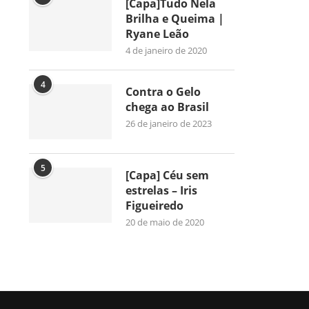
[Capa]Tudo Nela
Brilha e Queima |
Ryane Leão
4 de janeiro de 2020
4
Contra o Gelo
chega ao Brasil
26 de janeiro de 2023
5
[Capa] Céu sem
estrelas – Iris
Figueiredo
20 de maio de 2020