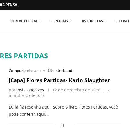
RA PENSAR O MUNDO...
PORTAL LITERAL
ESPECIAIS
HISTORIETAS
LITERA
RES PARTIDAS
Comprei pela capa
Literaturizando
[Capa] Flores Partidas- Karin Slaughter
por
Josi Gonçalves
12 de dezembro de 2018
2
minutos de leitura
Eu já fiz resenha aqui sobre o livro Flores Partidas, você
pode conferir aqui. …