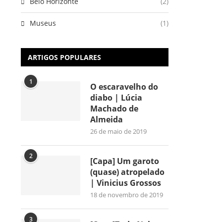
Belo Horizonte
(2)
Museus
(1)
ARTIGOS POPULARES
1
O escaravelho do
diabo | Lúcia
Machado de
Almeida
26 de maio de 2019
2
[Capa] Um garoto
(quase) atropelado
| Vinicius Grossos
18 de novembro de 2019
3