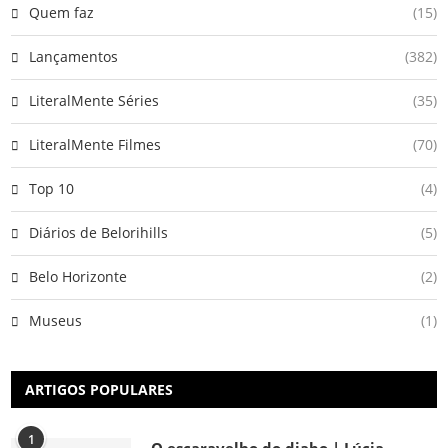
Quem faz
(15)
Lançamentos
(382)
LiteralMente Séries
(35)
LiteralMente Filmes
(70)
Top 10
(4)
Diários de Belorihills
(5)
Belo Horizonte
(2)
Museus
(1)
ARTIGOS POPULARES
1