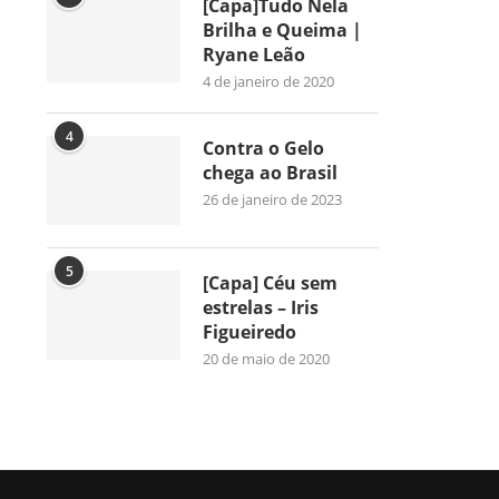
[Capa]Tudo Nela
Brilha e Queima |
Ryane Leão
4 de janeiro de 2020
4
Contra o Gelo
chega ao Brasil
26 de janeiro de 2023
5
[Capa] Céu sem
estrelas – Iris
Figueiredo
20 de maio de 2020