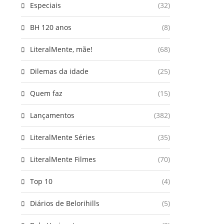
Especiais
(32)
BH 120 anos
(8)
LiteralMente, mãe!
(68)
Dilemas da idade
(25)
Quem faz
(15)
Lançamentos
(382)
LiteralMente Séries
(35)
LiteralMente Filmes
(70)
Top 10
(4)
Diários de Belorihills
(5)