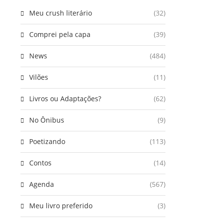
Meu crush literário
(32)
Comprei pela capa
(39)
News
(484)
Vilões
(11)
Livros ou Adaptações?
(62)
No Ônibus
(9)
Poetizando
(113)
Contos
(14)
Agenda
(567)
Meu livro preferido
(3)