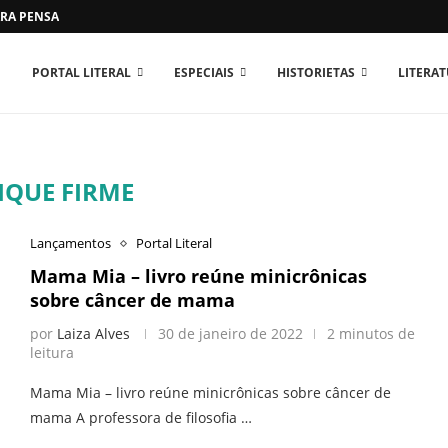
RA PENSAR O MUNDO...
PORTAL LITERAL
ESPECIAIS
HISTORIETAS
LITERA
IQUE FIRME
Lançamentos
Portal Literal
Mama Mia – livro reúne minicrônicas
sobre câncer de mama
por
Laiza Alves
30 de janeiro de 2022
2 minutos de
leitura
Mama Mia – livro reúne minicrônicas sobre câncer de
mama A professora de filosofia …