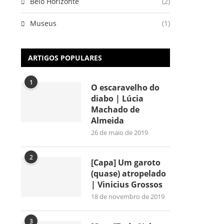
Belo Horizonte
(2)
Museus
(1)
ARTIGOS POPULARES
1
O escaravelho do
diabo | Lúcia
Machado de
Almeida
26 de maio de 2019
2
[Capa] Um garoto
(quase) atropelado
| Vinicius Grossos
18 de novembro de 2019
3