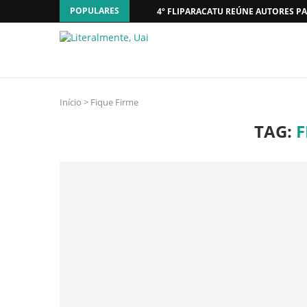
POPULARES
4º FLIPARACATU REÚNE AUTORES PA
Início
>
Fique Firme
TAG:
F