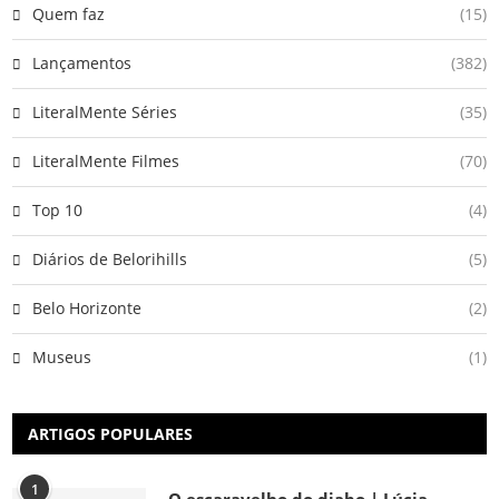
Quem faz
(15)
Lançamentos
(382)
LiteralMente Séries
(35)
LiteralMente Filmes
(70)
Top 10
(4)
Diários de Belorihills
(5)
Belo Horizonte
(2)
Museus
(1)
ARTIGOS POPULARES
1