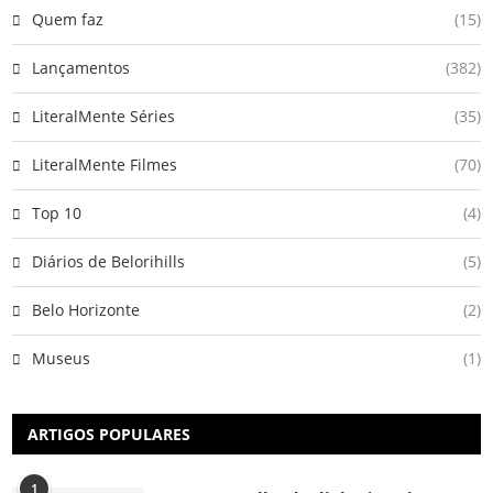
Quem faz
(15)
Lançamentos
(382)
LiteralMente Séries
(35)
LiteralMente Filmes
(70)
Top 10
(4)
Diários de Belorihills
(5)
Belo Horizonte
(2)
Museus
(1)
ARTIGOS POPULARES
1