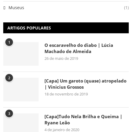
Museus
(1)
ARTIGOS POPULARES
1
O escaravelho do diabo | Lúcia
Machado de Almeida
26 de maio de 2019
2
[Capa] Um garoto (quase) atropelado
| Vinicius Grossos
18 de novembro de 2019
3
[Capa]Tudo Nela Brilha e Queima |
Ryane Leão
4 de janeiro de 2020