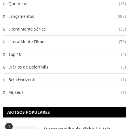
Quem faz
(15)
Lançamentos
(382)
LiteralMente Séries
(35)
LiteralMente Filmes
(70)
Top 10
(4)
Diários de Belorihills
(5)
Belo Horizonte
(2)
Museus
(1)
ARTIGOS POPULARES
1