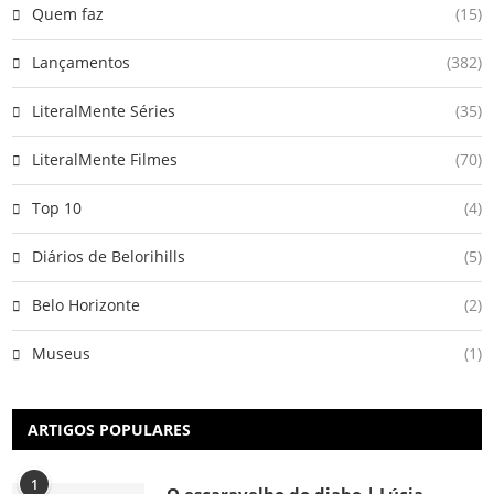
Quem faz
(15)
Lançamentos
(382)
LiteralMente Séries
(35)
LiteralMente Filmes
(70)
Top 10
(4)
Diários de Belorihills
(5)
Belo Horizonte
(2)
Museus
(1)
ARTIGOS POPULARES
1