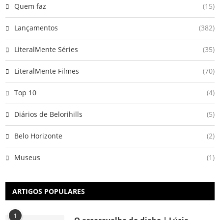
Quem faz
(15)
Lançamentos
(382)
LiteralMente Séries
(35)
LiteralMente Filmes
(70)
Top 10
(4)
Diários de Belorihills
(5)
Belo Horizonte
(2)
Museus
(1)
ARTIGOS POPULARES
1