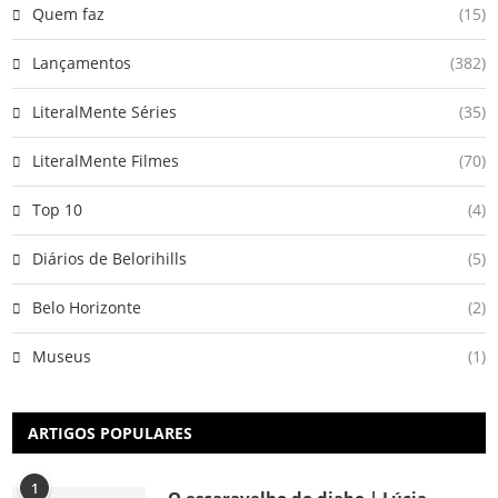
Quem faz
(15)
Lançamentos
(382)
LiteralMente Séries
(35)
LiteralMente Filmes
(70)
Top 10
(4)
Diários de Belorihills
(5)
Belo Horizonte
(2)
Museus
(1)
ARTIGOS POPULARES
1