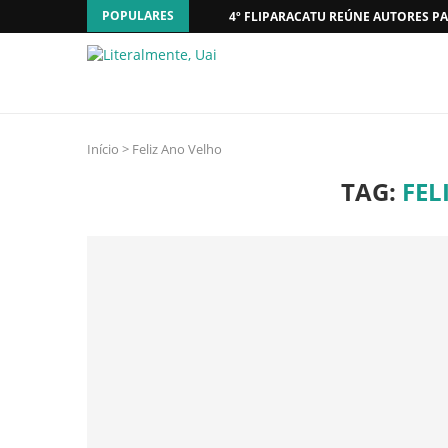
POPULARES
4º FLIPARACATU REÚNE AUTORES PA
Início
>
Feliz Ano Velho
TAG:
FEL