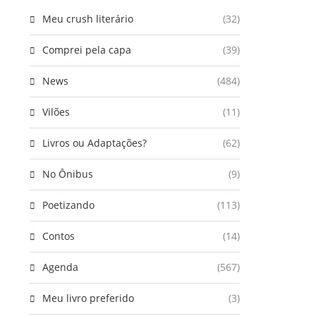
Meu crush literário
(32)
Comprei pela capa
(39)
News
(484)
Vilões
(11)
Livros ou Adaptações?
(62)
No Ônibus
(9)
Poetizando
(113)
Contos
(14)
Agenda
(567)
Meu livro preferido
(3)