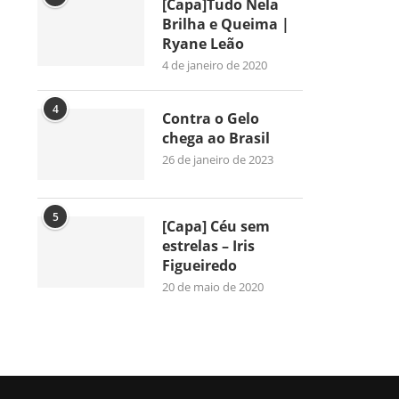
[Capa]Tudo Nela
Brilha e Queima |
Ryane Leão
4 de janeiro de 2020
4
Contra o Gelo
chega ao Brasil
26 de janeiro de 2023
5
[Capa] Céu sem
estrelas – Iris
Figueiredo
20 de maio de 2020