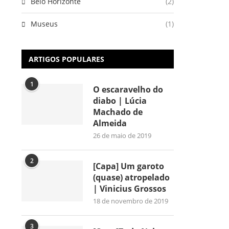
Belo Horizonte
(2)
Museus
(1)
ARTIGOS POPULARES
1
O escaravelho do
diabo | Lúcia
Machado de
Almeida
26 de maio de 2019
2
[Capa] Um garoto
(quase) atropelado
| Vinicius Grossos
18 de novembro de 2019
3