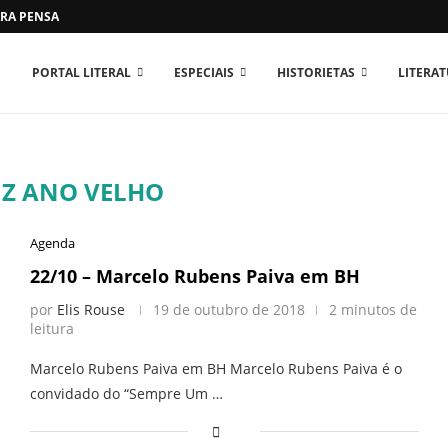
RA PENSAR O MUNDO...
PORTAL LITERAL
ESPECIAIS
HISTORIETAS
LITERA
IZ ANO VELHO
Agenda
22/10 – Marcelo Rubens Paiva em BH
por
Elis Rouse
19 de outubro de 2018
2 minutos de
leitura
Marcelo Rubens Paiva em BH Marcelo Rubens Paiva é o
convidado do “Sempre Um …