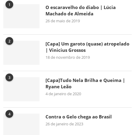
1
O escaravelho do diabo | Lúcia
Machado de Almeida
26 de maio de 2019
2
[Capa] Um garoto (quase) atropelado
| Vinicius Grossos
18 de novembro de 2019
3
[Capa]Tudo Nela Brilha e Queima |
Ryane Leão
4 de janeiro de 2020
4
Contra o Gelo chega ao Brasil
26 de janeiro de 2023