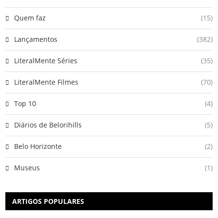
Quem faz
(15)
Lançamentos
(382)
LiteralMente Séries
(35)
LiteralMente Filmes
(70)
Top 10
(4)
Diários de Belorihills
(5)
Belo Horizonte
(2)
Museus
(1)
ARTIGOS POPULARES