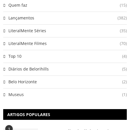
Quem faz
(15)
Lançamentos
(382)
LiteralMente Séries
(35)
LiteralMente Filmes
(70)
Top 10
(4)
Diários de Belorihills
(5)
Belo Horizonte
(2)
Museus
(1)
ARTIGOS POPULARES
1