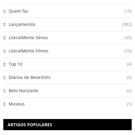
Quem faz
(15)
Lançamentos
(382)
LiteralMente Séries
(35)
LiteralMente Filmes
(70)
Top 10
(4)
Diários de Belorihills
(5)
Belo Horizonte
(2)
Museus
(1)
ARTIGOS POPULARES