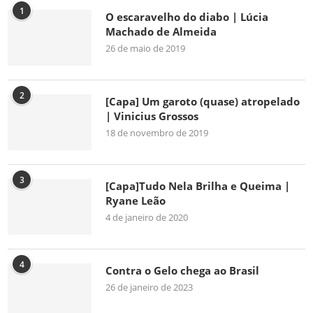
1
O escaravelho do diabo | Lúcia
Machado de Almeida
26 de maio de 2019
2
[Capa] Um garoto (quase) atropelado
| Vinicius Grossos
18 de novembro de 2019
3
[Capa]Tudo Nela Brilha e Queima |
Ryane Leão
4 de janeiro de 2020
4
Contra o Gelo chega ao Brasil
26 de janeiro de 2023