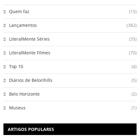
Quem faz
(15)
Lançamentos
(382)
LiteralMente Séries
(35)
LiteralMente Filmes
(70)
Top 10
(4)
Diários de Belorihills
(5)
Belo Horizonte
(2)
Museus
(1)
ARTIGOS POPULARES