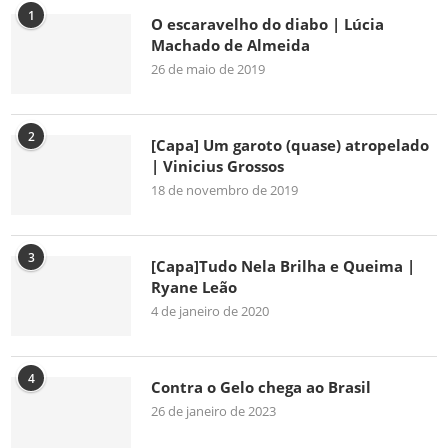
1
O escaravelho do diabo | Lúcia
Machado de Almeida
26 de maio de 2019
2
[Capa] Um garoto (quase) atropelado
| Vinicius Grossos
18 de novembro de 2019
3
[Capa]Tudo Nela Brilha e Queima |
Ryane Leão
4 de janeiro de 2020
4
Contra o Gelo chega ao Brasil
26 de janeiro de 2023