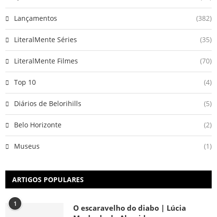
Lançamentos
(382)
LiteralMente Séries
(35)
LiteralMente Filmes
(70)
Top 10
(4)
Diários de Belorihills
(5)
Belo Horizonte
(2)
Museus
(1)
ARTIGOS POPULARES
1
O escaravelho do diabo | Lúcia