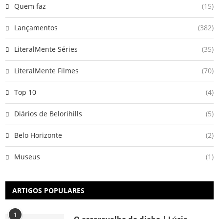
Quem faz
(15)
Lançamentos
(382)
LiteralMente Séries
(35)
LiteralMente Filmes
(70)
Top 10
(4)
Diários de Belorihills
(5)
Belo Horizonte
(2)
Museus
(1)
ARTIGOS POPULARES
1