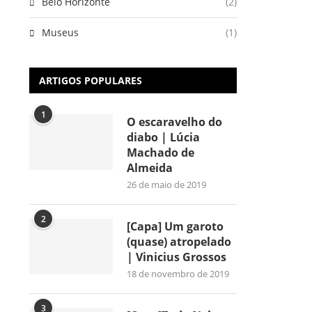
Belo Horizonte
(2)
Museus
(1)
ARTIGOS POPULARES
1
O escaravelho do
diabo | Lúcia
Machado de
Almeida
26 de maio de 2019
2
[Capa] Um garoto
(quase) atropelado
| Vinicius Grossos
18 de novembro de 2019
3