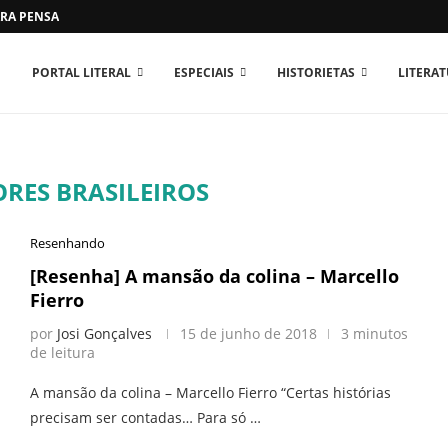
RA PENSAR O MUNDO...
PORTAL LITERAL
ESPECIAIS
HISTORIETAS
LITERA
ORES BRASILEIROS
Resenhando
[Resenha] A mansão da colina – Marcello
Fierro
por
Josi Gonçalves
15 de junho de 2018
3 minutos
de leitura
A mansão da colina – Marcello Fierro “Certas histórias
precisam ser contadas… Para só …