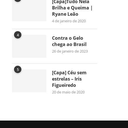
[Capa]Tudo Nela
Brilha e Queima |
Ryane Leão
4 de janeiro de 2020
4
Contra o Gelo
chega ao Brasil
26 de janeiro de 2023
5
[Capa] Céu sem
estrelas – Iris
Figueiredo
20 de maio de 2020