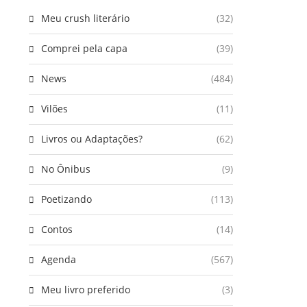
Meu crush literário
(32)
Comprei pela capa
(39)
News
(484)
Vilões
(11)
Livros ou Adaptações?
(62)
No Ônibus
(9)
Poetizando
(113)
Contos
(14)
Agenda
(567)
Meu livro preferido
(3)