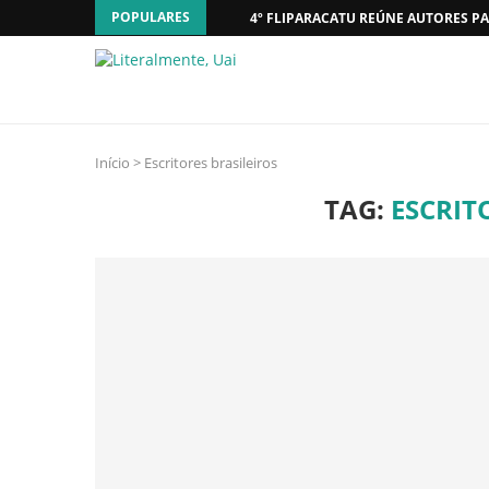
POPULARES
4º FLIPARACATU REÚNE AUTORES PA
Início
>
Escritores brasileiros
TAG:
ESCRIT