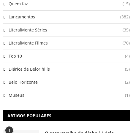
Quem faz
(15)
Lançamentos
(382)
LiteralMente Séries
(35)
LiteralMente Filmes
(70)
Top 10
(4)
Diários de Belorihills
(5)
Belo Horizonte
(2)
Museus
(1)
ARTIGOS POPULARES
1