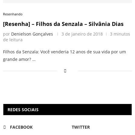
Resenhando
[Resenha] – Filhos da Senzala – Silvânia Dias
por
Denielson Gonçalves
3 de janeiro de 2018
3 minutos
de leitura
Filhos da Senzala: Você venderia 12 anos de sua vida por um
grande amor? …
REDES SOCIAIS
FACEBOOK
TWITTER