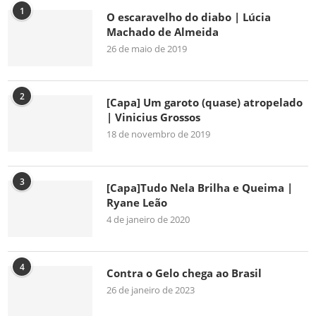
1
O escaravelho do diabo | Lúcia
Machado de Almeida
26 de maio de 2019
2
[Capa] Um garoto (quase) atropelado
| Vinicius Grossos
18 de novembro de 2019
3
[Capa]Tudo Nela Brilha e Queima |
Ryane Leão
4 de janeiro de 2020
4
Contra o Gelo chega ao Brasil
26 de janeiro de 2023