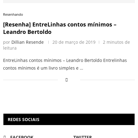
Resenhando
[Resenha] EntreLinhas contos mínimos –
Leandro Bertoldo
por
Dillian Resende
20 de março de 2019
2 minutos de
leitura
EntreLinhas contos mínimos – Leandro Bertoldo Entrelinhas
contos mínimos é um livro simples e …
REDES SOCIAIS
FACEBOOK
TWITTER