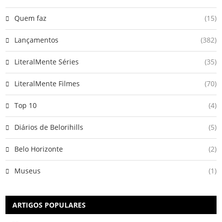
Quem faz
(15)
Lançamentos
(382)
LiteralMente Séries
(35)
LiteralMente Filmes
(70)
Top 10
(4)
Diários de Belorihills
(5)
Belo Horizonte
(2)
Museus
(1)
ARTIGOS POPULARES