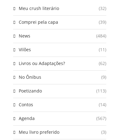
Meu crush literário
(32)
Comprei pela capa
(39)
News
(484)
Vilões
(11)
Livros ou Adaptações?
(62)
No Ônibus
(9)
Poetizando
(113)
Contos
(14)
Agenda
(567)
Meu livro preferido
(3)