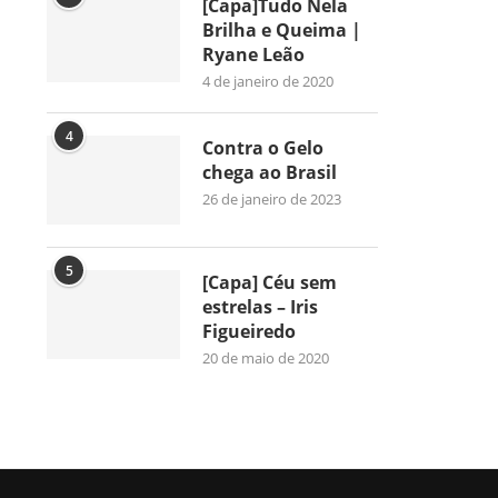
[Capa]Tudo Nela
Brilha e Queima |
Ryane Leão
4 de janeiro de 2020
4
Contra o Gelo
chega ao Brasil
26 de janeiro de 2023
5
[Capa] Céu sem
estrelas – Iris
Figueiredo
20 de maio de 2020