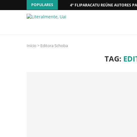
POPULARES
4º FLIPARACATU REÚNE AUTORES PA
Início
>
Editora Schoba
TAG:
EDI