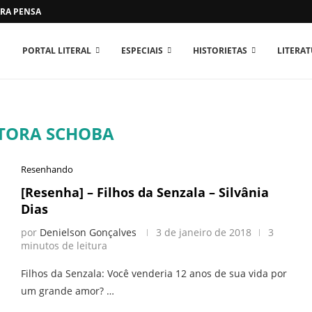
RA PENSAR O MUNDO...
PORTAL LITERAL
ESPECIAIS
HISTORIETAS
LITERA
TORA SCHOBA
Resenhando
[Resenha] – Filhos da Senzala – Silvânia
Dias
por
Denielson Gonçalves
3 de janeiro de 2018
3
minutos de leitura
Filhos da Senzala: Você venderia 12 anos de sua vida por
um grande amor? …