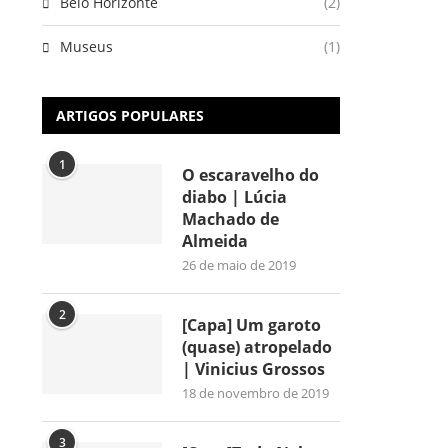
Belo Horizonte
(2)
Museus
(1)
ARTIGOS POPULARES
1
O escaravelho do
diabo | Lúcia
Machado de
Almeida
26 de maio de 2019
2
[Capa] Um garoto
(quase) atropelado
| Vinicius Grossos
18 de novembro de 2019
3