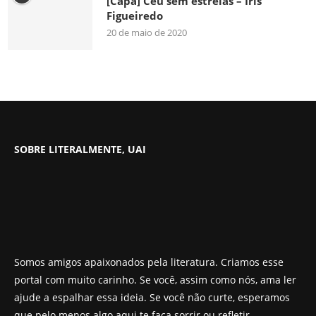
[Capa] Céu sem estrelas – Iris
Figueiredo
20 de maio de 2020
SOBRE LITERALMENTE, UAI
Somos amigos apaixonados pela literatura. Criamos esse
portal com muito carinho. Se você, assim como nós, ama ler
ajude a espalhar essa ideia. Se você não curte, esperamos
que pelo menos algo aqui te faça sorrir ou refletir.